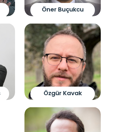
Öner Buçukcu
ş
Özgür Kavak