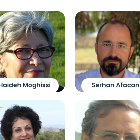
Haideh Moghissi
Serhan Afacan