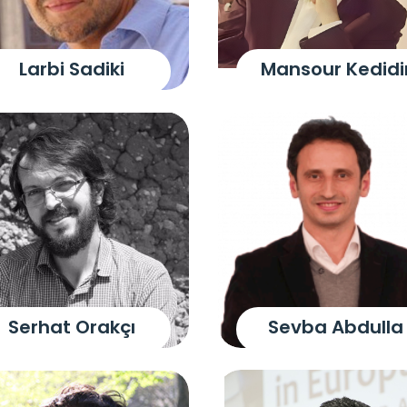
Larbi Sadiki
Mansour Kedidi
Serhat Orakçı
Sevba Abdulla