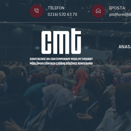
TELEFON :
EPOSTA:
0216) 532 63 70
platform@il
ANAS