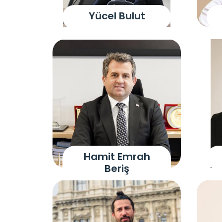
Yücel Bulut
Hamit Emrah
Beriş