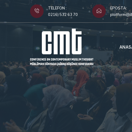
TELEFON :
EPOSTA:
0216) 532 63 70
platform@il
ANAS