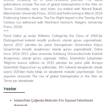
publications include The rise of global Islamophobia in the War on
Terror. Coloniality, race, and Islam, (co-edited with Naved Bakali,
Manchester University Press, 2022) and forthcoming in March 2024
Politicizing Islam in Austria. The Far-Right Impact in the Twenty-First
Century (co-authored with Reinhard Heinisch, Rutgers University
Press, 2024).
***
Farid Hafez şu anda Williams College'da the Class of 1955’de
Distinguished kıdemli misafir profesör olarak görev yapmaktadır.
Ayrıca 2017 yılından bu yana Georgetown Üniversitesi Köprü
Girişimi'nde misafir araştırmacı olarak görev yapmaktadır. Daha
önce 2014-2021 yılları arasında Salzburg Üniversitesi'nde Kıdemli
Araştırmacı olarak görev yapmıştır. Hafez, İslamofobi Çalışmaları
Yıllığı'nın kurucu editörü ve 2015 yılından bu yana yıllık Avrupa
İslamofobi Raporu'nun eş editörüdür. 40'ı hakemli dergilerde olmak
üzere 150'den fazla kitap ve akademik makale yayınlamıştır. Son
yayınları arasında
The rise of global Islamophobia in the War on
Terror
yer almaktadır.
Yazılar
İslamofobi Çağında Malcolm X’in Siyaset Felsefesini
Anlamak