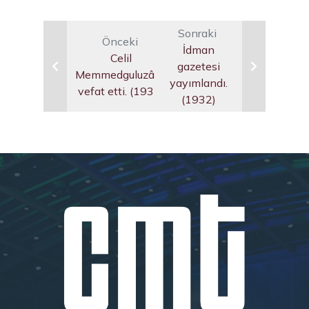
Sonraki
Önceki
İdman
Celil
gazetesi
Memmedguluzâde
yayımlandı.
vefat etti. (1932)
(1932)