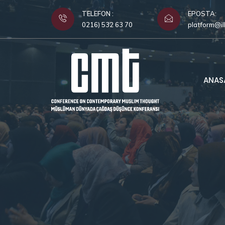
TELEFON :
EPOSTA:
0216) 532 63 70
platform@il
ANAS