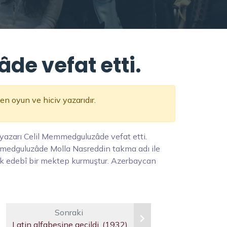
de vefat etti.
 oyun ve hiciv yazarıdır.
yazarı Celil Memmedguluzâde vefat etti.
medguluzâde Molla Nasreddin takma adı ile
atik edebî bir mektep kurmuştur. Azerbaycan
Sonraki
Latin alfabesine geçildi. (1932)