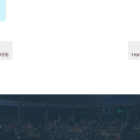
939)
Har