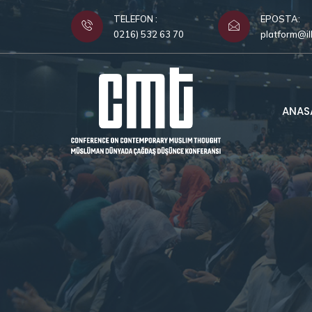
TELEFON :
EPOSTA:
0216) 532 63 70
platform@il
ANAS