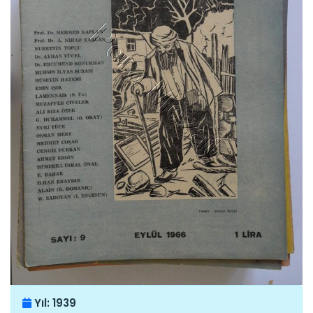
Yıl:
1939