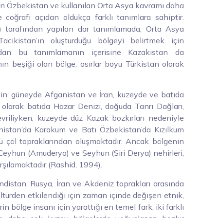
an Özbekistan ve kullanılan Orta Asya kavramı daha
 coğrafi açıdan oldukça farklı tanımlara sahiptir.
B) tarafından yapılan dar tanımlamada, Orta Asya
acikistan’ın oluşturduğu bölgeyi belirtmek için
ından bu tanımlamanın içerisine Kazakistan da
nın beşiği olan bölge, asırlar boyu Türkistan olarak
in, güneyde Afganistan ve İran, kuzeyde ve batıda
 olarak batıda Hazar Denizi, doğuda Tanrı Dağları,
vriliyken, kuzeyde düz Kazak bozkırları nedeniyle
menistan’da Karakum ve Batı Özbekistan’da Kızılkum
ü çöl topraklarından oluşmaktadır. Ancak bölgenin
n Ceyhun (Amuderya) ve Seyhun (Siri Derya) nehirleri,
rşılamaktadır (Rashid, 1994).
indistan, Rusya, İran ve Akdeniz toprakları arasında
ültürden etkilendiği için zaman içinde değişen etnik,
rin bölge insanı için yarattığı en temel fark, iki farklı