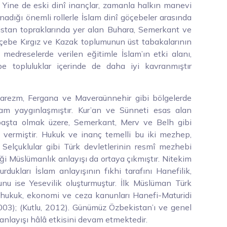
. Yine de eski dinî inançlar, zamanla halkın manevi
ynadığı önemli rollerle İslam dinî göçebeler arasında
stan topraklarında yer alan Buhara, Semerkant ve
çebe Kırgız ve Kazak toplumunun üst tabakalarının
u medreselerde verilen eğitimle İslam’ın etki alanı,
be topluluklar içerinde de daha iyi kavranmıştır
Harezm, Fergana ve Maveraünnehir gibi bölgelerde
lam yaygınlaşmıştır. Kur’an ve Sünneti esas alan
 başta olmak üzere, Semerkant, Merv ve Belh gibi
i vermiştir. Hukuk ve inanç temelli bu iki mezhep,
 Selçuklular gibi Türk devletlerinin resmî mezhebi
i Müslümanlık anlayışı da ortaya çıkmıştır. Nitekim
rdukları İslam anlayışının fıkhi tarafını Hanefilik,
tunu ise Yesevilik oluşturmuştur. İlk Müslüman Türk
a hukuk, ekonomi ve ceza kanunları Hanefi-Maturidi
003); (Kutlu, 2012). Günümüz Özbekistan’ı ve genel
anlayışı hâlâ etkisini devam etmektedir.