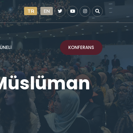
TR
EN
KONFERANS
ÜNELİ
 Müslüman