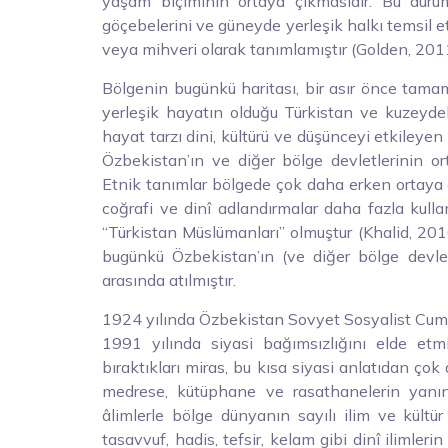
yaşam biçiminin ortaya çıkmasıdır. Bu dur
göçebelerini ve güneyde yerleşik halkı temsil et
veya mihveri olarak tanımlamıştır (Golden, 201
Bölgenin bugünkü haritası, bir asır önce tamam
yerleşik hayatın olduğu Türkistan ve kuzeydeki
hayat tarzı dini, kültürü ve düşünceyi etkileye
Özbekistan’ın ve diğer bölge devletlerinin ort
Etnik tanımlar bölgede çok daha erken ortaya 
coğrafi ve dinî adlandırmalar daha fazla kullan
“Türkistan Müslümanları” olmuştur (Khalid, 20
bugünkü Özbekistan’ın (ve diğer bölge devlet
arasında atılmıştır.
1924 yılında Özbekistan Sovyet Sosyalist Cumhur
1991 yılında siyasi bağımsızlığını elde et
bıraktıkları miras, bu kısa siyasi anlatıdan çok
medrese, kütüphane ve rasathanelerin yanınd
âlimlerle bölge dünyanın sayılı ilim ve kültür
tasavvuf, hadis, tefsir, kelam gibi dinî ilimler