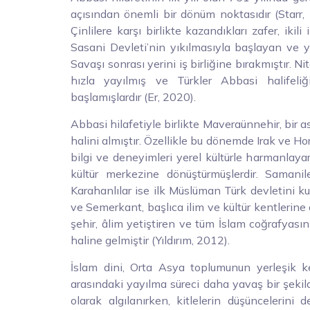
açısından önemli bir dönüm noktasıdır (Starr, 
Çinlilere karşı birlikte kazandıkları zafer, ikili
Sasani Devleti’nin yıkılmasıyla başlayan ve y
Savaşı sonrası yerini iş birliğine bırakmıştır. 
hızla yayılmış ve Türkler Abbasi halifeli
başlamışlardır (Er, 2020).
Abbasi hilafetiyle birlikte Maveraünnehir, bir as
halini almıştır. Özellikle bu dönemde Irak ve Ho
bilgi ve deneyimleri yerel kültürle harmanlay
kültür merkezine dönüştürmüşlerdir. Samanil
Karahanlılar ise ilk Müslüman Türk devletini k
ve Semerkant, başlıca ilim ve kültür kentlerine
şehir, âlim yetiştiren ve tüm İslam coğrafyasını
haline gelmiştir (Yıldırım, 2012).
İslam dini, Orta Asya toplumunun yerleşik ke
arasındaki yayılma süreci daha yavaş bir şekil
olarak algılanırken, kitlelerin düşüncelerini 