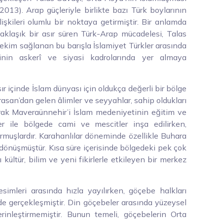
2013). Arap güçleriyle birlikte bazı Türk boylarının
 ilişkileri olumlu bir noktaya getirmiştir. Bir anlamda
aklaşık bir asır süren Türk-Arap mücadelesi, Talas
Nitekim sağlanan bu barışla İslamiyet Türkler arasında
ğinin askerî ve siyasi kadrolarında yer almaya
ır içinde İslam dünyası için oldukça değerli bir bölge
rasan’dan gelen âlimler ve seyyahlar, sahip oldukları
arak Maveraünnehir’i İslam medeniyetinin eğitim ve
er ile bölgede cami ve mescitler inşa edilirken,
urmuşlardır. Karahanlılar döneminde özellikle Buhara
 dönüşmüştür. Kısa süre içerisinde bölgedeki pek çok
 kültür, bilim ve yeni fikirlerle etkileyen bir merkez
simleri arasında hızla yayılırken, göçebe halkları
de gerçekleşmiştir. Din göçebeler arasında yüzeysel
derinleştirmemiştir. Bunun temeli, göçebelerin Orta