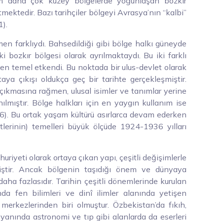
um daha çok kuzey bölgelerde yoğunlaşan bozkır
mektedir. Bazı tarihçiler bölgeyi Avrasya’nın “kalbi”
1).
en farklıydı. Bahsedildiği gibi bölge halkı güneyde
 bozkır bölgesi olarak ayrılmaktaydı. Bu iki farklı
n en temel etkendi. Bu noktada bir ulus-devlet olarak
aya çıkışı oldukça geç bir tarihte gerçekleşmiştir.
çıkmasına rağmen, ulusal isimler ve tanımlar yerine
ılmıştır. Bölge halkları için en yaygın kullanım ise
16). Bu ortak yaşam kültürü asırlarca devam ederken
lerinin) temelleri büyük ölçüde 1924-1936 yılları
iyeti olarak ortaya çıkan yapı, çeşitli değişimlerle
miştir. Ancak bölgenin taşıdığı önem ve dünyaya
 daha fazlasıdır. Tarihin çeşitli dönemlerinde kurulan
a fen bilimleri ve dinî ilimler alanında yetişen
 merkezlerinden biri olmuştur. Özbekistan’da fıkıh,
in yanında astronomi ve tıp gibi alanlarda da eserleri