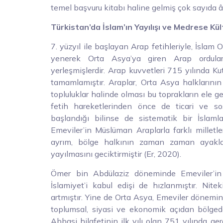
temel başvuru kitabı haline gelmiş çok sayıda â
Türkistan’da İslam’ın Yayılışı ve Medrese Kül
7. yüzyıl ile başlayan Arap fetihleriyle, İslam O
yenerek Orta Asya’ya giren Arap ordular
yerleşmişlerdir. Arap kuvvetleri 715 yılında K
tamamlamıştır. Araplar, Orta Asya halklarının 
topluluklar halinde olması bu toprakların ele ge
fetih hareketlerinden önce de ticari ve sos
başlandığı bilinse de sistematik bir İslaml
Emeviler’in Müslüman Araplarla farklı milletl
ayrım, bölge halkının zaman zaman ayakla
yayılmasını geciktirmiştir (Er, 2020).
Ömer bin Abdülaziz döneminde Emeviler’in uy
İslamiyet’i kabul edişi de hızlanmıştır. Ni
artmıştır. Yine de Orta Asya, Emeviler dönemin
toplumsal, siyasi ve ekonomik açıdan bölged
Abbasi hilafetinin ilk yılı olan 751 yılında g