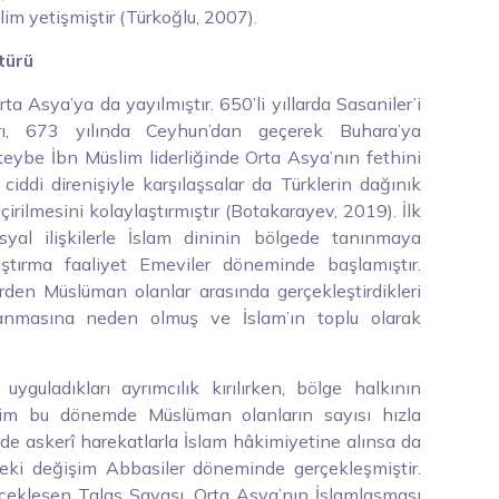
lim yetişmiştir (Türkoğlu, 2007).
türü
rta Asya’ya da yayılmıştır. 650’li yıllarda Sasaniler’i
ı, 673 yılında Ceyhun’dan geçerek Buhara’ya
uteybe İbn Müslim liderliğinde Orta Asya’nın fethini
ciddi direnişiyle karşılaşsalar da Türklerin dağınık
çirilmesini kolaylaştırmıştır (Botakarayev, 2019). İlk
yal ilişkilerle İslam dininin bölgede tanınmaya
aştırma faaliyet Emeviler döneminde başlamıştır.
erden Müslüman olanlar arasında gerçekleştirdikleri
nmasına neden olmuş ve İslam’ın toplu olarak
guladıkları ayrımcılık kırılırken, bölge halkının
tekim bu dönemde Müslüman olanların sayısı hızla
de askerî harekatlarla İslam hâkimiyetine alınsa da
eki değişim Abbasiler döneminde gerçekleşmiştir.
erçekleşen Talas Savaşı, Orta Asya’nın İslamlaşması