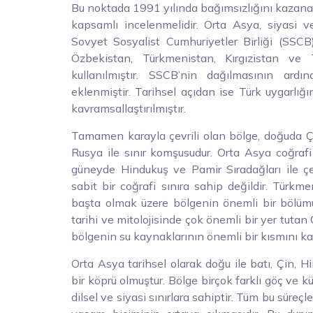
Bu noktada 1991 yılında bağımsızlığını kazan
kapsamlı incelenmelidir. Orta Asya, siyasi ve
Sovyet Sosyalist Cumhuriyetler Birliği (SSC
Özbekistan, Türkmenistan, Kırgızistan ve T
kullanılmıştır. SSCB’nin dağılmasının ard
eklenmiştir. Tarihsel açıdan ise Türk uygarlığı
kavramsallaştırılmıştır.
Tamamen karayla çevrili olan bölge, doğuda Ç
Rusya ile sınır komşusudur. Orta Asya coğrafi
güneyde Hindukuş ve Pamir Sıradağları ile çe
sabit bir coğrafi sınıra sahip değildir. Türk
başta olmak üzere bölgenin önemli bir bölüm
tarihi ve mitolojisinde çok önemli bir yer tuta
bölgenin su kaynaklarının önemli bir kısmını ka
Orta Asya tarihsel olarak doğu ile batı, Çin, H
bir köprü olmuştur. Bölge birçok farklı göç ve k
dilsel ve siyasi sınırlara sahiptir. Tüm bu süreçle