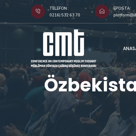
TELEFON :
EPOSTA:
0216) 532 63 70
platform@il
ANAS
Özbekist