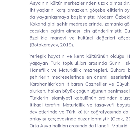
Asya’nın kültür merkezlerinden uzak olmasıdır
ihtiyaçlarını karşılamazken, göçebe elitlerin o
da yaygınlaşmaya başlamıştır. Modern Özbeki
Kokand gibi şehir medreselerinde, zamanla gö
çocukları eğitim alması için gönderilmiştir. B
özellikle manevi ve kültürel değerleri göçe
(Botakarayev, 2019).
Yerleşik hayatın ve kent kültürünün olduğu 
yaşayan Türk toplulukları arasında Sünni İs
Hanefilik ve Maturidilik mezhepleri, Buhara
şehirlerin medreselerinde en önemli eserlerin
Karahanlılar’dan itibaren Gazneliler ve Büyük
olurken, halkın büyük çoğunluğunun benimsediğ
Türklerin İslamiyet’i kabulünün ardından oluştu
itikadi tarafını Maturidilik ve tasavvufi boyu
devletlerinde ve Türk kültür coğrafyasında d
anlayışı çerçevesinde düzenlenmiştir (Ocak, 2
Orta Asya halkları arasında da Hanefi-Maturidi 