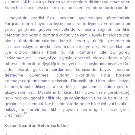
kullanımı, Şii hukuku ve kıyasa ya da analojik düşünceye itimat eden
Sünni hukuk fakültesi okulları arasındaki en önemli farklardan biridir.
Humeyni’nin kendisi fıkh-ı puyanın uygulandığını görememiştir.
Yargısal reform ihtiyacına ilişkin inancı ve tartışmasız ve dinamik bir
şeriat geliştirme gayesi vasiyetinde olmasına rağmen bu fikir,
vefatının ardından o zamana kadar iyice kemikleşmiş bir siyasal yapı
olan dinî otoritenin çıkarları doğrultusunda, yürürlüğe girmeden bir
süre için askıya alınmıştır. Devrim’den önce yenilikçi ve açık fikirli bir
üye olarak bilinen halefi S. Ali Hamaney bile bu görevi
üstlenmemiştir. Humeyni’ye kıyasla göreceli olarak daha düşük
rütbesi sebebi ile değişikliği kendi yetkisi ile başlatamamıştır ve Dinî
Lider olarak görevini sürdürmesi konusunda büyük mercinin
desteğine güvenmesi, onların çıkarlarına karşı hareket
edemeyeceği anlamına gelmiştir. Dinamik bir fıkha olan ihtiyaç
kısmen kabul edilmiş olsa da değişimi güdülemek adına çok az
aksiyon alınmıştır. Meselenin bir kısmı, fıkh-ı puyanın ne içerebileceği
hakkında çok genel bir fikir olduğu yönündedir ve ne bu konu ile ilgili
geliştirilmiş sistematik ilke bulunmaktadır ne de bilge ilahiyat fakültesi
hukukçuları tarafından fıkh-ı puyanın herhangi bir özel çıktısı
[6]
üretilmiştir.
Kurum Dışından Gelen Zorluklar