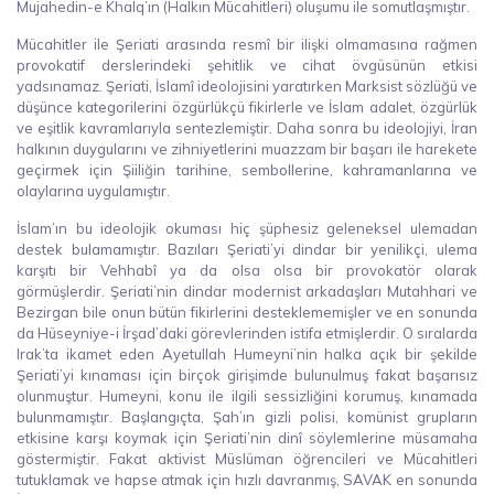
Mujahedin-e Khalq’ın (Halkın Mücahitleri) oluşumu ile somutlaşmıştır.
Mücahitler ile Şeriati arasında resmî bir ilişki olmamasına rağmen
provokatif derslerindeki şehitlik ve cihat övgüsünün etkisi
yadsınamaz. Şeriati, İslamî ideolojisini yaratırken Marksist sözlüğü ve
düşünce kategorilerini özgürlükçü fikirlerle ve İslam adalet, özgürlük
ve eşitlik kavramlarıyla sentezlemiştir. Daha sonra bu ideolojiyi, İran
halkının duygularını ve zihniyetlerini muazzam bir başarı ile harekete
geçirmek için Şiiliğin tarihine, sembollerine, kahramanlarına ve
olaylarına uygulamıştır.
İslam’ın bu ideolojik okuması hiç şüphesiz geleneksel ulemadan
destek bulamamıştır. Bazıları Şeriati’yi dindar bir yenilikçi, ulema
karşıtı bir Vehhabî ya da olsa olsa bir provokatör olarak
görmüşlerdir. Şeriati’nin dindar modernist arkadaşları Mutahhari ve
Bezirgan bile onun bütün fikirlerini desteklememişler ve en sonunda
da Hüseyniye-i İrşad’daki görevlerinden istifa etmişlerdir. O sıralarda
Irak’ta ikamet eden Ayetullah Humeyni’nin halka açık bir şekilde
Şeriati’yi kınaması için birçok girişimde bulunulmuş fakat başarısız
olunmuştur. Humeyni, konu ile ilgili sessizliğini korumuş, kınamada
bulunmamıştır. Başlangıçta, Şah’ın gizli polisi, komünist grupların
etkisine karşı koymak için Şeriati’nin dinî söylemlerine müsamaha
göstermiştir. Fakat aktivist Müslüman öğrencileri ve Mücahitleri
tutuklamak ve hapse atmak için hızlı davranmış, SAVAK en sonunda