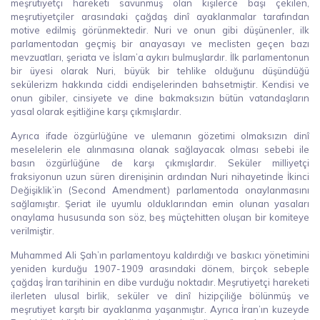
meşrutiyetçi hareketi savunmuş olan kişilerce başı çekilen,
meşrutiyetçiler arasındaki çağdaş dinî ayaklanmalar tarafından
motive edilmiş görünmektedir. Nuri ve onun gibi düşünenler, ilk
parlamentodan geçmiş bir anayasayı ve meclisten geçen bazı
mevzuatları, şeriata ve İslam’a aykırı bulmuşlardır. İlk parlamentonun
bir üyesi olarak Nuri, büyük bir tehlike olduğunu düşündüğü
sekülerizm hakkında ciddi endişelerinden bahsetmiştir. Kendisi ve
onun gibiler, cinsiyete ve dine bakmaksızın bütün vatandaşların
yasal olarak eşitliğine karşı çıkmışlardır.
Ayrıca ifade özgürlüğüne ve ulemanın gözetimi olmaksızın dinî
meselelerin ele alınmasına olanak sağlayacak olması sebebi ile
basın özgürlüğüne de karşı çıkmışlardır. Seküler milliyetçi
fraksiyonun uzun süren direnişinin ardından Nuri nihayetinde İkinci
Değişiklik’in (Second Amendment) parlamentoda onaylanmasını
sağlamıştır. Şeriat ile uyumlu olduklarından emin olunan yasaları
onaylama hususunda son söz, beş müçtehitten oluşan bir komiteye
verilmiştir.
Muhammed Ali Şah’ın parlamentoyu kaldırdığı ve baskıcı yönetimini
yeniden kurduğu 1907-1909 arasındaki dönem, birçok sebeple
çağdaş İran tarihinin en dibe vurduğu noktadır. Meşrutiyetçi hareketi
ilerleten ulusal birlik, seküler ve dinî hizipçiliğe bölünmüş ve
meşrutiyet karşıtı bir ayaklanma yaşanmıştır. Ayrıca İran’ın kuzeyde