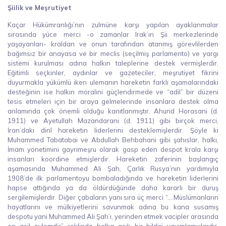
Şiilik ve Meşrutiyet
Kaçar Hükümranlığı’nın zulmüne karşı yapılan ayaklanmalar
sırasında yüce merci -o zamanlar Irak’ın Şii merkezlerinde
yaşayanları- kraldan ve onun tarafından atanmış görevlilerden
bağımsız bir anayasa ve bir meclis (seçilmiş parlamento) ve yargı
sistemi kurulması adına halkın taleplerine destek vermişlerdir.
Eğitimli seçkinler, aydınlar ve gazeteciler, meşrutiyet fikrini
duyurmakla yükümlü iken ulemanın hareketin farklı aşamalarındaki
desteğinin ise halkın moralini güçlendirmede ve “adil” bir düzeni
tesis etmeleri için bir araya gelmelerinde insanlara destek olma
anlamında çok önemli olduğu kanıtlanmıştır. Ahund Horasani (d.
1911) ve Ayetullah Mazandarani (d. 1911) gibi birçok merci,
İran’daki dinî hareketin liderlerini desteklemişlerdir. Şöyle ki
Muhammed Tabatabai ve Abdullah Behbahani gibi şahıslar, halkı,
İmam yönetimini gayrimeşru olarak gasp eden despot krala karşı
insanları koordine etmişlerdir. Hareketin zaferinin başlangıç
aşamasında Muhammed Ali Şah, Çarlık Rusya’nın yardımıyla
1908’de ilk parlamentoyu bombaladığında ve hareketin liderlerini
hapse attığında ya da öldürdüğünde daha kararlı bir duruş
sergilemişlerdir. Diğer çabaların yanı sıra üç merci “....Müslümanların
hayatlarını ve mülkiyetlerini savunmak adına bu kana susamış
despotu yani Muhammed Ali Şah’ı, yerinden etmek vacipler arasında
en asil eylemdir” şeklinde halka açık bir bildiri yayımlamışlardır.