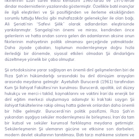
fikirlerinin uzun süreli etkisi kendisini 1960’larda ve 1970’lerde
dindar modernistlerin yazılarında göstermiştir. Özellikle batıl inançlar
ile ilgili eleştirileri ve Şii pasifliğinden ve ilerleme eksikliğinden
sorumlu tuttuğu Meclisi gibi muhafazakâr gelenekçiler ile olan bağı,
Ali Şeriati’nin “Safevi Şiilik” olarak adlandırılan eleştirisinde
yankılanmıştır. Sangelaji’nin önemi ve mirası, kendinden önce
gelenlerin ve hatta ondan sonra gelen din adamlarının aksine onun
fikirlerinin mahiyetinin politik olmaması gerçeğinde yatmaktadır.
Daha ziyade çabaları, toplumun modernleşmeye doğru hızla
ilerlediği bir dönemde, siyasal etkileri olmadan Şii dindarlığını
düzeltmeye yönelik bir çaba olmuştur.
Şii ortodoksisine yarar sağlayan en önemli dinî gelişmelerden biri de
Rıza Şah’ın hükümdarlığı sırasındaki bu dinî dönüşüm arayışları
arasında meydana gelmiştir: Ayetullah Burucerdi (1961) tarafından
Kum Şii İlahiyat Fakültesi’nin kurulması. Burucerdi, apolitik, üst düzey
hukukçu ve merci-i taklid, kaynaklarını ve vaktini İran’da enerjik bir
dinî eğitim merkezi oluşturmaya adamıştır ki Irak’taki saygın Şii
ilahiyat fakültelerine rakip olmuş hatta giderek onlardan daha önemli
bir hâle gelmiştir. Burucerdi’nin politik pasifizmi, Rıza Şah’ın
yukarıdan aşağıya seküler modernleşmesi ile birleşmesi, İran’da tam
bir kutsal ve seküler kurumsal farklılaşma meydana getirmiştir.
Sekülerleşmenin Şii ulemanın gücüne ve etkisine son darbeleri,
modern devlet okullarının tanıtılması, Batı tarzı mahkeme sistemi ve