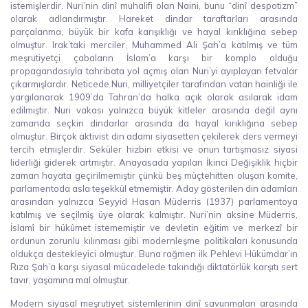
istemişlerdir. Nuri’nin dinî muhalifi olan Naini, bunu “dinî despotizm”
olarak adlandırmıştır. Hareket dindar taraftarları arasında
parçalanma, büyük bir kafa karışıklığı ve hayal kırıklığına sebep
olmuştur. Irak’taki merciler, Muhammed Ali Şah’a katılmış ve tüm
meşrutiyetçi çabaların İslam’a karşı bir komplo olduğu
propagandasıyla tahribata yol açmış olan Nuri’yi ayıplayan fetvalar
çıkarmışlardır. Neticede Nuri, milliyetçiler tarafından vatan hainliği ile
yargılanarak 1909’da Tahran’da halka açık olarak asılarak idam
edilmiştir. Nuri vakası yalnızca büyük kitleler arasında değil aynı
zamanda seçkin dindarlar arasında da hayal kırıklığına sebep
olmuştur. Birçok aktivist din adamı siyasetten çekilerek ders vermeyi
tercih etmişlerdir. Seküler hizbin etkisi ve onun tartışmasız siyasi
liderliği giderek artmıştır. Anayasada yapılan İkinci Değişiklik hiçbir
zaman hayata geçirilmemiştir çünkü beş müçtehitten oluşan komite,
parlamentoda asla teşekkül etmemiştir. Aday gösterilen din adamları
arasından yalnızca Seyyid Hasan Müderris (1937) parlamentoya
katılmış ve seçilmiş üye olarak kalmıştır. Nuri’nin aksine Müderris,
İslamî bir hükûmet istememiştir ve devletin eğitim ve merkezî bir
ordunun zorunlu kılınması gibi modernleşme politikaları konusunda
oldukça destekleyici olmuştur. Buna rağmen ilk Pehlevi Hükümdar’ın
Rıza Şah’a karşı siyasal mücadelede takındığı diktatörlük karşıtı sert
tavır, yaşamına mal olmuştur.
Modern siyasal meşrutiyet sistemlerinin dinî savunmaları arasında