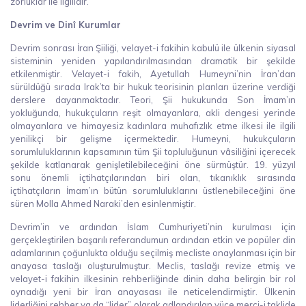
zorluklar ile ilgilidir.
Devrim ve Dinî Kurumlar
Devrim sonrası İran Şiiliği, velayet-i fakihin kabulü ile ülkenin siyasal
sisteminin yeniden yapılandırılmasından dramatik bir şekilde
etkilenmiştir. Velayet-i fakih, Ayetullah Humeyni’nin İran’dan
sürüldüğü sırada Irak’ta bir hukuk teorisinin planları üzerine verdiği
derslere dayanmaktadır. Teori, Şii hukukunda Son İmam’ın
yokluğunda, hukukçuların reşit olmayanlara, akli dengesi yerinde
olmayanlara ve himayesiz kadınlara muhafızlık etme ilkesi ile ilgili
yenilikçi bir gelişme içermektedir. Humeyni, hukukçuların
sorumluluklarının kapsamının tüm Şii topluluğunun vâsiliğini içerecek
şekilde katlanarak genişletilebileceğini öne sürmüştür. 19. yüzyıl
sonu önemli içtihatçılarından biri olan, tıkanıklık sırasında
içtihatçıların İmam’ın bütün sorumluluklarını üstlenebileceğini öne
süren Molla Ahmed Naraki’den esinlenmiştir.
Devrim’in ve ardından İslam Cumhuriyeti’nin kurulması için
gerçekleştirilen başarılı referandumun ardından etkin ve popüler din
adamlarının çoğunlukta olduğu seçilmiş mecliste onaylanması için bir
anayasa taslağı oluşturulmuştur. Meclis, taslağı revize etmiş ve
velayet-i fakihin ilkesinin rehberliğinde dinin daha belirgin bir rol
oynadığı yeni bir İran anayasası ile neticelendirmiştir. Ülkenin
liderliğini rehber ya da “lider” olarak adlandırılan yüce merci-i taklide