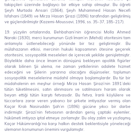
takipçileri üzerinde bağlayıcı bir etkiye sahip olmuştur. Bu öğreti
Şeyh Murtada Ansari (1864), Şeyh Muhammed Hasan Necefi
Isfahani (1849) ve Mirza Hasan Şirazi (1896) tarafından geliştirilmiş
ve güçlendirilmiştir (Kazemi-Moussavi, 1996, ss. 35-37, 185-217).
19. yüzyılın ortalarında, Behbahani’nin öğrencisi Molla Ahmed
Naraki (1830), merci kurumunun Gizli İmam’ın (Mehdi) otoritesini tam
anlamıyla üstlenebileceği yönünde bir tez geliştirmiştir. Bu
mülahazanın etkisi, mercinin hukuki kapsamının ötesine geçerek
otoritesini, sosyopolitik meseleleri de içerecek şekilde genişletmiştir.
Böylelikle daha önce İmam’ın dönüşünü bekleyen apolitik figürler
olarak bilinen Şii ulema, ne zaman yetkilerinin adalete hizmet
edeceğini ve Şiilerin yararına olacağını düşünseler, toplumun
sosyopolitik meselelerine müdahil olmaya başlamışlardır. Bu tür bir
müdahalenin en meşhur örneği Mirza Hasan Şirazi’nin 1891’deki
tütün tüketilmesini, satın alınmasını ve satılmasını haram olarak
beyan ettiği tütün karşıtı fetvasıdır. Bu fetva, İranlı köylülere ve
tüccarlara zarar veren yabancı bir şirkete imtiyazlar vermiş olan
Kaçar Kralı Nasiruddin Şah’ın (1896) gücüne yıkıcı bir darbe
indirmiştir. Şirazi’nin fetvasının ardından geniş çaptaki eylemler,
hükûmeti imtiyazı iptal etmeye zorlamıştır. Bu olay zalim ve yozlaşmış
Kaçar Hükümranlığı’na karşı halkın destek beklentisiyle yöneleceği
ulemanın konumunun önemini vurgulamıştır.