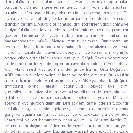
dinî vakıfların millîleştirilmesi olmuştur. Modernleşmeye doğru atılan
bu adımlar, ulemanın geleneksel ayrıcalıklarını yani onların eğitsel,
hukuksal ve finansal etki kaynaklarını ciddi bir biçimde azaltmıştır. Bu
siyasi ve kurumsal değişikliklerin arasında İran’da din kamusal
alandan çekilmiş, Aşura gibi kamusal dinî etkinlikler yasaklanmış ve
ilahiyat fakültelerinde ve kitlelerin özel hayatlarında dinî uygulamalar
gözden düşmüştür. 20. yüzyılın ilk yarısında İran, Batı kültürünün
hegemonyasına büyük ölçüde maruz kalmıştır. Bunlardan en
önemlisi, devlet tarafından savunulan Batı liberalizminin ve onun
muhalifleri tarafından savunulan sosyalizm ve komünizm ikilemi ile
ortaya çıkan entelektüel zorluk olmuştur. Soğuk Savaş döneminde
şiddetlenen bu karşıt ideolojiler arasındaki rekabet, ikinci Pehlevi
Kralı Muhammed Rıza Şah’ın önderliğinde İran’ın, Orta Doğu’daki
ABD varlığının kalesi hâline gelmesine neden olmuştur. Bu koşullar
altında, İran’ın hızla Batılılaşmasının ve ABD’ye olan bağlılığının
artmasına birincil eleştiri çoğunlukla kolayca üye alımı
yapabilecekleri üniversitelerde ve işçi sendikalarında antikapitalizm,
antiliberalizm ve antiemperyalizm söylemleri yayan Marksist
sosyalist aydınlardan gelmiştir. Dinî söylem, temel ögeleri tüccarlar
ve kitlesel işçi sınıfı olan gelenekçi ulemanın alanı hâline gelmiş,
genç ve eğitimli sınıflar ise sosyal ve entelektüel olarak ya Batı
liberalizmi ya da komünizmin karşı eğilimi ile ilgilenmişlerdir. Bu
ortamda dinî düşüncede “dinî modernizm” olarak adlandırılan yeni
bir eğilim ortaya çıkmaya başlamıştır. Pasifist gelenekçiliğin aksine