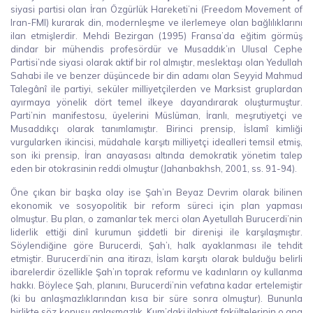
siyasi partisi olan İran Özgürlük Hareketi’ni (Freedom Movement of
Iran-FMI) kurarak din, modernleşme ve ilerlemeye olan bağlılıklarını
ilan etmişlerdir. Mehdi Bezirgan (1995) Fransa’da eğitim görmüş
dindar bir mühendis profesördür ve Musaddık’ın Ulusal Cephe
Partisi’nde siyasi olarak aktif bir rol almıştır, meslektaşı olan Yedullah
Sahabi ile ve benzer düşüncede bir din adamı olan Seyyid Mahmud
Talegânî ile partiyi, seküler milliyetçilerden ve Marksist gruplardan
ayırmaya yönelik dört temel ilkeye dayandırarak oluşturmuştur.
Parti’nin manifestosu, üyelerini Müslüman, İranlı, meşrutiyetçi ve
Musaddıkçı olarak tanımlamıştır. Birinci prensip, İslamî kimliği
vurgularken ikincisi, müdahale karşıtı milliyetçi idealleri temsil etmiş,
son iki prensip, İran anayasası altında demokratik yönetim talep
eden bir otokrasinin reddi olmuştur (Jahanbakhsh, 2001, ss. 91-94).
Öne çıkan bir başka olay ise Şah’ın Beyaz Devrim olarak bilinen
ekonomik ve sosyopolitik bir reform süreci için plan yapması
olmuştur. Bu plan, o zamanlar tek merci olan Ayetullah Burucerdi’nin
liderlik ettiği dinî kurumun şiddetli bir direnişi ile karşılaşmıştır.
Söylendiğine göre Burucerdi, Şah’ı, halk ayaklanması ile tehdit
etmiştir. Burucerdi’nin ana itirazı, İslam karşıtı olarak bulduğu belirli
ibarelerdir özellikle Şah’ın toprak reformu ve kadınların oy kullanma
hakkı. Böylece Şah, planını, Burucerdi’nin vefatına kadar ertelemiştir
(ki bu anlaşmazlıklarından kısa bir süre sonra olmuştur). Bununla
birlikte söz konusu anlaşmazlık, Kum’daki ilahiyat fakültelerinin o ana