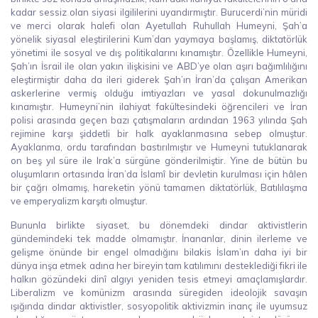
kadar sessiz olan siyasi ilgililerini uyandırmıştır. Burucerdi’nin müridi
ve merci olarak halefi olan Ayetullah Ruhullah Humeyni, Şah’a
yönelik siyasal eleştirilerini Kum’dan yaymaya başlamış, diktatörlük
yönetimi ile sosyal ve dış politikalarını kınamıştır. Özellikle Humeyni,
Şah’ın İsrail ile olan yakın ilişkisini ve ABD’ye olan aşırı bağımlılığını
eleştirmiştir daha da ileri giderek Şah’ın İran’da çalışan Amerikan
askerlerine vermiş olduğu imtiyazları ve yasal dokunulmazlığı
kınamıştır. Humeyni’nin ilahiyat fakültesindeki öğrencileri ve İran
polisi arasında geçen bazı çatışmaların ardından 1963 yılında Şah
rejimine karşı şiddetli bir halk ayaklanmasına sebep olmuştur.
Ayaklanma, ordu tarafından bastırılmıştır ve Humeyni tutuklanarak
on beş yıl süre ile Irak’a sürgüne gönderilmiştir. Yine de bütün bu
oluşumların ortasında İran’da İslamî bir devletin kurulması için hâlen
bir çağrı olmamış, hareketin yönü tamamen diktatörlük, Batılılaşma
ve emperyalizm karşıtı olmuştur.
Bununla birlikte siyaset, bu dönemdeki dindar aktivistlerin
gündemindeki tek madde olmamıştır. İnananlar, dinin ilerleme ve
gelişme önünde bir engel olmadığını bilakis İslam’ın daha iyi bir
dünya inşa etmek adına her bireyin tam katılımını desteklediği fikri ile
halkın gözündeki dinî algıyı yeniden tesis etmeyi amaçlamışlardır.
Liberalizm ve komünizm arasında süregiden ideolojik savaşın
ışığında dindar aktivistler, sosyopolitik aktivizmin inanç ile uyumsuz