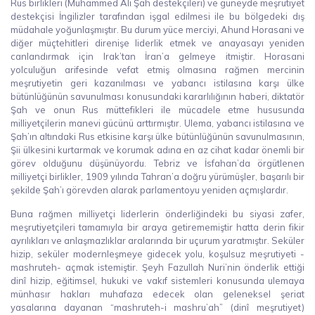
Rus birlikleri (Muhammed Ali Şah destekçileri) ve güneyde meşrutiyet
destekçisi İngilizler tarafından işgal edilmesi ile bu bölgedeki dış
müdahale yoğunlaşmıştır. Bu durum yüce merciyi, Ahund Horasani ve
diğer müçtehitleri direnişe liderlik etmek ve anayasayı yeniden
canlandırmak için Irak’tan İran’a gelmeye itmiştir. Horasani
yolculuğun arifesinde vefat etmiş olmasına rağmen mercinin
meşrutiyetin geri kazanılması ve yabancı istilasına karşı ülke
bütünlüğünün savunulması konusundaki kararlılığının haberi, diktatör
Şah ve onun Rus müttefikleri ile mücadele etme hususunda
milliyetçilerin manevi gücünü arttırmıştır. Ulema, yabancı istilasına ve
Şah’ın altındaki Rus etkisine karşı ülke bütünlüğünün savunulmasının,
Şii ülkesini kurtarmak ve korumak adına en az cihat kadar önemli bir
görev olduğunu düşünüyordu. Tebriz ve İsfahan’da örgütlenen
milliyetçi birlikler, 1909 yılında Tahran’a doğru yürümüşler, başarılı bir
şekilde Şah’ı görevden alarak parlamentoyu yeniden açmışlardır.
Buna rağmen milliyetçi liderlerin önderliğindeki bu siyasi zafer,
meşrutiyetçileri tamamıyla bir araya getirememiştir hatta derin fikir
ayrılıkları ve anlaşmazlıklar aralarında bir uçurum yaratmıştır. Seküler
hizip, seküler modernleşmeye gidecek yolu, koşulsuz meşrutiyeti -
mashruteh- açmak istemiştir. Şeyh Fazullah Nuri’nin önderlik ettiği
dinî hizip, eğitimsel, hukuki ve vakıf sistemleri konusunda ulemaya
münhasır hakları muhafaza edecek olan geleneksel şeriat
yasalarına dayanan “mashruteh-i mashru’ah” (dinî meşrutiyet)