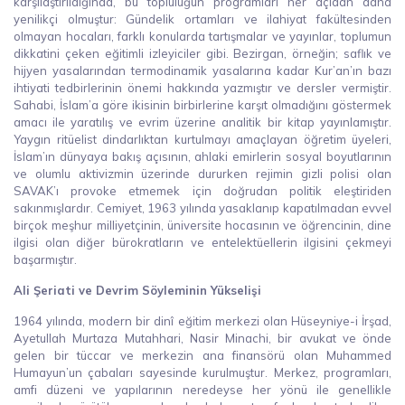
karşılaştırıldığında, bu topluluğun programları her açıdan daha
yenilikçi olmuştur: Gündelik ortamları ve ilahiyat fakültesinden
olmayan hocaları, farklı konularda tartışmalar ve yayınlar, toplumun
dikkatini çeken eğitimli izleyiciler gibi. Bezirgan, örneğin; saflık ve
hijyen yasalarından termodinamik yasalarına kadar Kur’an’ın bazı
ihtiyati tedbirlerinin önemi hakkında yazmıştır ve dersler vermiştir.
Sahabi, İslam’a göre ikisinin birbirlerine karşıt olmadığını göstermek
amacı ile yaratılış ve evrim üzerine analitik bir kitap yayınlamıştır.
Yaygın ritüelist dindarlıktan kurtulmayı amaçlayan öğretim üyeleri,
İslam’ın dünyaya bakış açısının, ahlaki emirlerin sosyal boyutlarının
ve olumlu aktivizmin üzerinde dururken rejimin gizli polisi olan
SAVAK’ı provoke etmemek için doğrudan politik eleştiriden
sakınmışlardır. Cemiyet, 1963 yılında yasaklanıp kapatılmadan evvel
birçok meşhur milliyetçinin, üniversite hocasının ve öğrencinin, dine
ilgisi olan diğer bürokratların ve entelektüellerin ilgisini çekmeyi
başarmıştır.
Ali Şeriati ve Devrim Söyleminin Yükselişi
1964 yılında, modern bir dinî eğitim merkezi olan Hüseyniye-i İrşad,
Ayetullah Murtaza Mutahhari, Nasir Minachi, bir avukat ve önde
gelen bir tüccar ve merkezin ana finansörü olan Muhammed
Humayun’un çabaları sayesinde kurulmuştur. Merkez, programları,
amfi düzeni ve yapılarının neredeyse her yönü ile genellikle