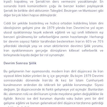
İrşad’ı kapatmış ve Şeriati’nin ders vermesini yasaklamıştır. En
sonunda İranlı komünistlerin çoğu ile benzer kaderi paylaşarak
Şeriati ile birlikte dinî aktivizmin Talegânî, Bezirgan ve Muntazeri gibi
diğer birçok lideri hapse atılmışlardır.
Ciddi bir şekilde bastırılmış ve hızlıca ortadan kaldırılmış İslam dini
ideolojisinin gelişimi yine de 1979 yılında İran Devrimi’ne yol açan
ulusal ayaklanmayı teşvik ederek eğitimli ve işçi sınıfı kitlelerin eşi
benzeri görülmemiş bir seferberliğine zemin hazırlamıştır. Herhangi
bir devrim sayısız faktör tarafından beslenirken İran’ın 60’lı ve 70’li
yıllardaki ideolojik yaşı ve onun aktörlerinin devrimci Şiilik yorumu,
İran ayaklanmasını gerçeğe dönüştüren kitlesel seferberlik ve
birleşmede kayda değer bir rol oynamıştır.
Devrim Sonrası Şiilik
Bu gelişmenin her aşamasında, modern İran dinî düşüncesi ile İran
siyasal iklimi bütün yönleri ile iç içe geçmiştir. Bu biçim 1979 Devrimi
sonrasındaki dönemde İran’da ilk kez bir İslam Cumhuriyeti
kurulmasının ardından da istikrarlı bir şekilde korunmuştur. Siyasi
değişim, Şii düşüncesinde iki farklı gelişmeye yol açmıştır: Bunlardan
ilki, ulemanın rolü ve dinî kurum içinde meydana gelen değişiklikler ile
ilgilidir. İkincisi ise dinî kurumun dışında vuku bulan yeni bir dinî
gelişme eğilimi ve bunun geleneksel dinî düşünce tarzlarına getirdiği