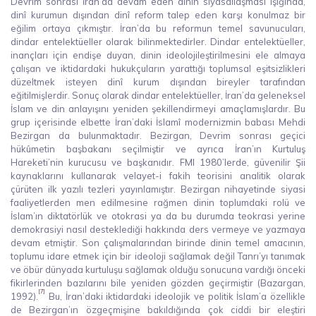
Devrim sonrası İran’da devam eden dinin siyasallaşması ışığında,
dinî kurumun dışından dinî reform talep eden karşı konulmaz bir
eğilim ortaya çıkmıştır. İran’da bu reformun temel savunucuları,
dindar entelektüeller olarak bilinmektedirler. Dindar entelektüeller,
inançları için endişe duyan, dinin ideolojileştirilmesini ele almaya
çalışan ve iktidardaki hukukçuların yarattığı toplumsal eşitsizlikleri
düzeltmek isteyen dinî kurum dışından bireyler tarafından
eğitilmişlerdir. Sonuç olarak dindar entelektüeller, İran’da geleneksel
İslam ve din anlayışını yeniden şekillendirmeyi amaçlamışlardır. Bu
grup içerisinde elbette İran’daki İslamî modernizmin babası Mehdi
Bezirgan da bulunmaktadır. Bezirgan, Devrim sonrası geçici
hükûmetin başbakanı seçilmiştir ve ayrıca İran’ın Kurtuluş
Hareketi’nin kurucusu ve başkanıdır. FMI 1980’lerde, güvenilir Şii
kaynaklarını kullanarak velayet-i fakih teorisini analitik olarak
çürüten ilk yazılı tezleri yayınlamıştır. Bezirgan nihayetinde siyasi
faaliyetlerden men edilmesine rağmen dinin toplumdaki rolü ve
İslam’ın diktatörlük ve otokrasi ya da bu durumda teokrasi yerine
demokrasiyi nasıl desteklediği hakkında ders vermeye ve yazmaya
devam etmiştir. Son çalışmalarından birinde dinin temel amacının,
toplumu idare etmek için bir ideoloji sağlamak değil Tanrı’yı tanımak
ve öbür dünyada kurtuluşu sağlamak olduğu sonucuna vardığı önceki
fikirlerinden bazılarını bile yeniden gözden geçirmiştir (Bazargan,
[7]
1992).
Bu, İran’daki iktidardaki ideolojik ve politik İslam’a özellikle
de Bezirgan’ın özgeçmişine bakıldığında çok ciddi bir eleştiri