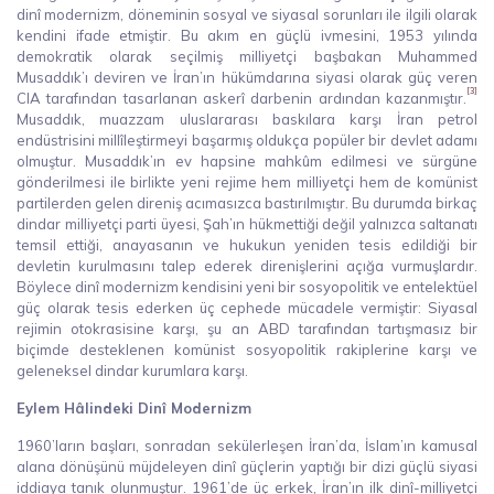
dinî modernizm, döneminin sosyal ve siyasal sorunları ile ilgili olarak
kendini ifade etmiştir. Bu akım en güçlü ivmesini, 1953 yılında
demokratik olarak seçilmiş milliyetçi başbakan Muhammed
Musaddık’ı deviren ve İran’ın hükümdarına siyasi olarak güç veren
[3]
CIA tarafından tasarlanan askerî darbenin ardından kazanmıştır.
Musaddık, muazzam uluslararası baskılara karşı İran petrol
endüstrisini millîleştirmeyi başarmış oldukça popüler bir devlet adamı
olmuştur. Musaddık’ın ev hapsine mahkûm edilmesi ve sürgüne
gönderilmesi ile birlikte yeni rejime hem milliyetçi hem de komünist
partilerden gelen direniş acımasızca bastırılmıştır. Bu durumda birkaç
dindar milliyetçi parti üyesi, Şah’ın hükmettiği değil yalnızca saltanatı
temsil ettiği, anayasanın ve hukukun yeniden tesis edildiği bir
devletin kurulmasını talep ederek direnişlerini açığa vurmuşlardır.
Böylece dinî modernizm kendisini yeni bir sosyopolitik ve entelektüel
güç olarak tesis ederken üç cephede mücadele vermiştir: Siyasal
rejimin otokrasisine karşı, şu an ABD tarafından tartışmasız bir
biçimde desteklenen komünist sosyopolitik rakiplerine karşı ve
geleneksel dindar kurumlara karşı.
Eylem Hâlindeki Dinî Modernizm
1960’ların başları, sonradan sekülerleşen İran’da, İslam’ın kamusal
alana dönüşünü müjdeleyen dinî güçlerin yaptığı bir dizi güçlü siyasi
iddiaya tanık olunmuştur. 1961’de üç erkek, İran’ın ilk dinî-milliyetçi