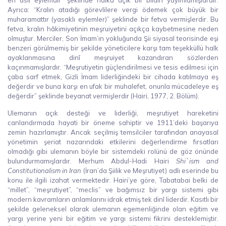
Ayrıca: “Kralın atadığı görevlilere vergi ödemek çok büyük bir
muharamattır (yasaklı eylemler)” şeklinde bir fetva vermişlerdir. Bu
fetva, kralın hâkimiyetinin meşruiyetini açıkça kaybetmesine neden
olmuştur. Merciler, Son İmam’ın yokluğunda Şii siyasal teorisinde eşi
benzeri görülmemiş bir şekilde yöneticilere karşı tam teşekküllü halk
ayaklanmasına dinî meşruiyet kazandıran sözlerden
kaçınmamışlardır. “Meşrutiyetin güçlendirilmesi ve tesis edilmesi için
çaba sarf etmek, Gizli İmam liderliğindeki bir cihada katılmaya eş
değerdir ve buna karşı en ufak bir muhalefet, onunla mücadeleye eş
değerdir” şeklinde beyanat vermişlerdir (Hairi, 1977, 2. Bölüm).
Ulemanın açık desteği ve liderliği, meşrutiyet hareketini
canlandırmada hayati bir öneme sahiptir ve 1911’deki başarıya
zemin hazırlamıştır. Ancak seçilmiş temsilciler tarafından anayasal
yönetimin şeriat nazarındaki etkilerini değerlendirme fırsatları
olmadığı gibi ulemanın böyle bir sistemdeki rolünü de göz önünde
bulundurmamışlardır. Merhum Abdul-Hadi Hairi
Shi`ism and
Constitutionalism in Iran
(İran’da Şiilik ve Meşrutiyet) adlı eserinde bu
konu ile ilgili izahat vermektedir. Hairi’ye göre, Tabatabai belki de
“millet”, “meşrutiyet”, “meclis” ve bağımsız bir yargı sistemi gibi
modern kavramların anlamlarını idrak etmiş tek dinî liderdir. Kasıtlı bir
şekilde geleneksel olarak ulemanın egemenliğinde olan eğitim ve
yargı yerine yeni bir eğitim ve yargı sistemi fikrini desteklemiştir.