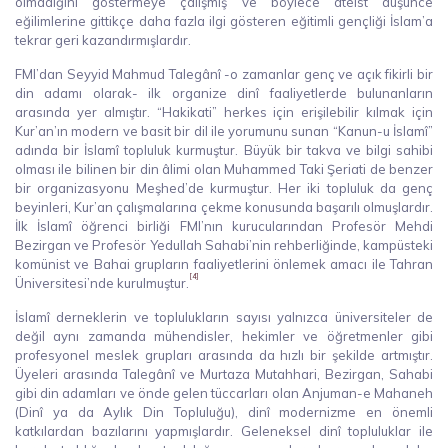
olmadığını göstermeye çalışmış ve böylece ateist düşünce
eğilimlerine gittikçe daha fazla ilgi gösteren eğitimli gençliği İslam’a
tekrar geri kazandırmışlardır.
FMI’dan Seyyid Mahmud Talegânî -o zamanlar genç ve açık fikirli bir
din adamı olarak- ilk organize dinî faaliyetlerde bulunanların
arasında yer almıştır. “Hakikati” herkes için erişilebilir kılmak için
Kur’an’ın modern ve basit bir dil ile yorumunu sunan “Kanun-u İslamî”
adında bir İslamî topluluk kurmuştur. Büyük bir takva ve bilgi sahibi
olması ile bilinen bir din âlimi olan Muhammed Taki Şeriati de benzer
bir organizasyonu Meşhed’de kurmuştur. Her iki topluluk da genç
beyinleri, Kur’an çalışmalarına çekme konusunda başarılı olmuşlardır.
İlk İslamî öğrenci birliği FMI’nın kurucularından Profesör Mehdi
Bezirgan ve Profesör Yedullah Sahabi’nin rehberliğinde, kampüsteki
komünist ve Bahai grupların faaliyetlerini önlemek amacı ile Tahran
[4]
Üniversitesi’nde kurulmuştur.
İslamî derneklerin ve toplulukların sayısı yalnızca üniversiteler de
değil aynı zamanda mühendisler, hekimler ve öğretmenler gibi
profesyonel meslek grupları arasında da hızlı bir şekilde artmıştır.
Üyeleri arasında Talegânî ve Murtaza Mutahhari, Bezirgan, Sahabi
gibi din adamları ve önde gelen tüccarları olan Anjuman-e Mahaneh
(Dinî ya da Aylık Din Topluluğu), dinî modernizme en önemli
katkılardan bazılarını yapmışlardır. Geleneksel dinî topluluklar ile