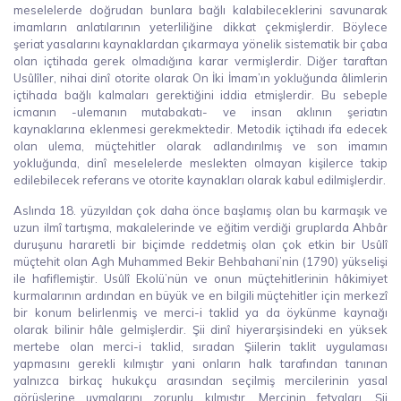
meselelerde doğrudan bunlara bağlı kalabileceklerini savunarak
imamların anlatılarının yeterliliğine dikkat çekmişlerdir. Böylece
şeriat yasalarını kaynaklardan çıkarmaya yönelik sistematik bir çaba
olan içtihada gerek olmadığına karar vermişlerdir. Diğer taraftan
Usûlîler, nihai dinî otorite olarak On İki İmam’ın yokluğunda âlimlerin
içtihada bağlı kalmaları gerektiğini iddia etmişlerdir. Bu sebeple
icmanın -ulemanın mutabakatı- ve insan aklının şeriatın
kaynaklarına eklenmesi gerekmektedir. Metodik içtihadı ifa edecek
olan ulema, müçtehitler olarak adlandırılmış ve son imamın
yokluğunda, dinî meselelerde meslekten olmayan kişilerce takip
edilebilecek referans ve otorite kaynakları olarak kabul edilmişlerdir.
Aslında 18. yüzyıldan çok daha önce başlamış olan bu karmaşık ve
uzun ilmî tartışma, makalelerinde ve eğitim verdiği gruplarda Ahbâr
duruşunu hararetli bir biçimde reddetmiş olan çok etkin bir Usûlî
müçtehit olan Agh Muhammed Bekir Behbahani’nin (1790) yükselişi
ile hafiflemiştir. Usûlî Ekolü’nün ve onun müçtehitlerinin hâkimiyet
kurmalarının ardından en büyük ve en bilgili müçtehitler için merkezî
bir konum belirlenmiş ve merci-i taklid ya da öykünme kaynağı
olarak bilinir hâle gelmişlerdir. Şii dinî hiyerarşisindeki en yüksek
mertebe olan merci-i taklid, sıradan Şiilerin taklit uygulaması
yapmasını gerekli kılmıştır yani onların halk tarafından tanınan
yalnızca birkaç hukukçu arasından seçilmiş mercilerinin yasal
görüşlerine uymalarını zorunlu kılmıştır. Mercinin fetvaları, Şii