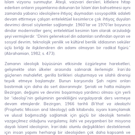
İslam vizyonu sunmuştur. Ateşli, vaizvari dersleri, kitlelere hitap
ederken onların yaşamlarına dokunan bir İslam’dan bahsetmesi aynı
zamanda yabancı ideolojilere ihtiyaç duymadan sosyopolitik adaleti
devam ettirmeye çalışan entelektüel kesimlerce çok ihtiyaç duyulan
devrimci dinsel söylemler sağlamıştır. 1960’lar ve 1970’ler boyunca
dindar modernistler genç entelektüel kesimin tam olarak arzuladığı
şeyi vermişlerdir: “Dinini geleneksel din adamları sınıfından ayıran ve
sosyal devrim, teknolojik yenilik ve kültürel benlik iddiasının seküler
üçlü birliği ile ilişkilendiren din adamı olmayan bir radikal figürü.”
(Abrahamian, 1982, s. 473).
Zamanın ideolojik büyüsünün etkisinde özgürleşme hareketleri,
gelişmekte olan ülkeler arasında salınarak ilerlemiştir. İran’da
güçlenen muhalefet, gerilla birlikleri oluşturmaya ve silahlı direnişi
teşvik etmeye başlamıştır. Bunun karşısında Şah rejimi onları
bastırmak için daha da sert davranmıştır. Şeriati ve hatta mülayim
Bezirgan, değişimi ve devrimi başarmaya yardımcı olması için yerli
bir “ideoloji”nin gelişiminin gerekliliğini vurgulayarak ders vermeye
devam etmişlerdir. Bezirgan, 1966 tarihli
Bi’that va ideolozhi
(Prophetic Mission and Ideology) adlı kitabında, isyanı kamçılamak
ve ulusal bağımsızlığı sağlamak için güçlü bir ideolojik temelin
vazgeçilmez olduğunu vurgulamış; ilahi ve peygamberi bir misyona
dayalı İslamî ideolojinin, İran’daki olumlu değişiklikleri desteklemek
için insan yapımı herhangi bir ideolojiden çok daha kapsamlı ve