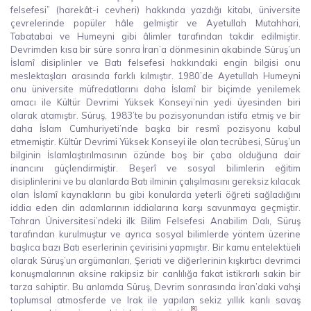
felsefesi” (harekât-i cevheri) hakkında yazdığı kitabı, üniversite
çevrelerinde popüler hâle gelmiştir ve Ayetullah Mutahhari,
Tabatabai ve Humeyni gibi âlimler tarafından takdir edilmiştir.
Devrimden kısa bir süre sonra İran’a dönmesinin akabinde Süruş’un
İslamî disiplinler ve Batı felsefesi hakkındaki engin bilgisi onu
meslektaşları arasında farklı kılmıştır. 1980’de Ayetullah Humeyni
onu üniversite müfredatlarını daha İslamî bir biçimde yenilemek
amacı ile Kültür Devrimi Yüksek Konseyi’nin yedi üyesinden biri
olarak atamıştır. Süruş, 1983’te bu pozisyonundan istifa etmiş ve bir
daha İslam Cumhuriyeti’nde başka bir resmî pozisyonu kabul
etmemiştir. Kültür Devrimi Yüksek Konseyi ile olan tecrübesi, Süruş’un
bilginin İslamlaştırılmasının özünde boş bir çaba olduğuna dair
inancını güçlendirmiştir. Beşerî ve sosyal bilimlerin eğitim
disiplinlerini ve bu alanlarda Batı ilminin çalışılmasını gereksiz kılacak
olan İslamî kaynakların bu gibi konularda yeterli öğreti sağladığını
iddia eden din adamlarının iddialarına karşı savunmaya geçmiştir.
Tahran Üniversitesi’ndeki ilk Bilim Felsefesi Anabilim Dalı, Süruş
tarafından kurulmuştur ve ayrıca sosyal bilimlerde yöntem üzerine
başlıca bazı Batı eserlerinin çevirisini yapmıştır. Bir kamu entelektüeli
olarak Süruş’un argümanları, Şeriati ve diğerlerinin kışkırtıcı devrimci
konuşmalarının aksine rakipsiz bir canlılığa fakat istikrarlı sakin bir
tarza sahiptir. Bu anlamda Süruş, Devrim sonrasında İran’daki vahşi
toplumsal atmosferde ve Irak ile yapılan sekiz yıllık kanlı savaş
[8]