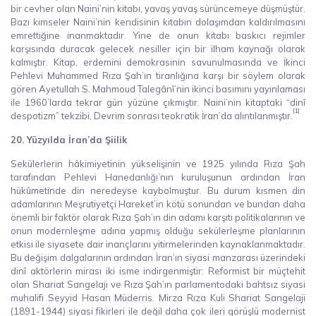
bir cevher olan Naini’nin kitabı, yavaş yavaş sürüncemeye düşmüştür.
Bazı kimseler Naini’nin kendisinin kitabın dolaşımdan kaldırılmasını
emrettiğine inanmaktadır. Yine de onun kitabı baskıcı rejimler
karşısında duracak gelecek nesiller için bir ilham kaynağı olarak
kalmıştır. Kitap, erdemini demokrasinin savunulmasında ve İkinci
Pehlevi Muhammed Rıza Şah’ın tiranlığına karşı bir söylem olarak
gören Ayetullah S. Mahmoud Talegânî’nin ikinci basımını yayınlaması
ile 1960’larda tekrar gün yüzüne çıkmıştır. Naini’nin kitaptaki “dinî
[1]
despotizm” tekzibi, Devrim sonrası teokratik İran’da alıntılanmıştır.
20. Yüzyılda İran’da Şiilik
Sekülerlerin hâkimiyetinin yükselişinin ve 1925 yılında Rıza Şah
tarafından Pehlevi Hanedanlığı’nın kuruluşunun ardından İran
hükûmetinde din neredeyse kaybolmuştur. Bu durum kısmen din
adamlarının Meşrutiyetçi Hareket’in kötü sonundan ve bundan daha
önemli bir faktör olarak Rıza Şah’ın din adamı karşıtı politikalarının ve
onun modernleşme adına yapmış olduğu sekülerleşme planlarının
etkisi ile siyasete dair inançlarını yitirmelerinden kaynaklanmaktadır.
Bu değişim dalgalarının ardından İran’ın siyasi manzarası üzerindeki
dinî aktörlerin mirası iki isme indirgenmiştir: Reformist bir müçtehit
olan Shariat Sangelaji ve Rıza Şah’ın parlamentodaki bahtsız siyasi
muhalifi Seyyid Hasan Müderris. Mirza Rıza Kuli Shariat Sangelaji
(1891-1944) siyasi fikirleri ile değil daha çok ileri görüşlü modernist