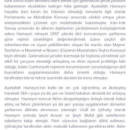
süre sonra İslam devletini idare etmek için geleneksel şeriat yasasını
kullanmanın eksiklikleri belirgin hâle gelmiştir. Ayetullah Humeyni
hayatta iken kesin bir hükmün olmadığı konularla ilgili olarak
Parlamento ve Muhafızlar Konseyi arasında sıklıkla ortaya çıkan
anlaşmazlıkları çözmek için müdahalede bulunmuştur. İran-Irak
Savaşı sırasında iki ülkenin ilişkilerinin yürütülmesini kolaylaştırmak
adına Humeyni nihayet 1987 yılında dinî konvansiyon şartlarına
göre rejimin sürekliliğini değerlendirmek üzere seçkin din
adamlarından ve siyasi yetkililerden oluşan bir meclis olan Majma’
Tashkhis-e Maslehat-e Nizam’ı (Düzenin Maslahatını Teşhis Konseyi)
tayin etmiştir. Geleneksel şeriatın karmaşık bir toplumu yönetmek için
etkili bir çerçeve olmadığı anlaşılmış ve dinin siyasal pratikliğe tabi
olduğu, İslam Cumhuriyeti rejiminin korunmasının zorunluluğunun dinî
buyrukların uygulanmasından daha önemli olduğu, Humeyni
tarafından tekrar tekrar üzerinde durulan bir konu olmuştur.
Ayetullah Humeyni’nin belki de en çok öğrenilmiş ve ilkeleşmiş
hareketi, fıkh-ı puya ya da şeri ve İslamî hukukun dinamik bir anlayışı
olmuştur. Humeyni mevcut fıkhın durgunlaştığını dolaylı olarak kabul
etmiş ve fetva çıkarılırken ya da şeri yasayı uygulanırken dönemin
şartlarının dikkate alınmasını istemiştir. Usûlî bir içtihatçı olarak
Humeyni aslında Şeyh Ansari ve Şeyh Mufid gibi seleflerinin
adımlarını takip etmiştir. Fıkıh sürecine bağlamın dâhil edilmesi,
içtihatçılar tarafından aklın metodik kullanımını gerektirecektir. Aklın