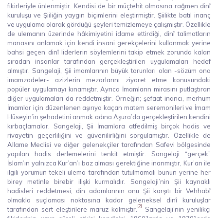
fikirleriyle ünlenmiştir. Kendisi de bir müçtehit olmasına rağmen dinî
kuruluşu ve Şiiliğin yaygın biçimlerini eleştirmiştir. Şiilikte batıl inanç
ve uygulama olarak gördüğü şeyleri temizlemeye çalışmıştır. Özellikle
de ulemanın üzerinde hâkimiyetini idame ettirdiği, dinî talimatların
manasını anlamak için kendi insani gerekçelerini kullanmak yerine
bahsi geçen dinî liderlerin söylemlerini takip etmek zorunda kalan
sıradan insanlar tarafından gerçekleştirilen uygulamaları hedef
almıştır. Sangelaji, Şii imamlarının büyük torunları olan -sözüm ona
imamzadeler- azizlerin mezarlarını ziyaret etme konusundaki
popüler uygulamayı kınamıştır. Ayrıca İmamların mirasını putlaştıran
diğer uygulamaları da reddetmiştir. Örneğin; şefaat inancı, merhum
İmamlar için düzenlenen aşırıya kaçan matem seremonileri ve İmam
Hüseyin’in şehadetini anmak adına Aşura’da gerçekleştirilen kendini
kırbaçlamalar. Sangelaji, Şii İmamlara atfedilmiş birçok hadis ve
rivayetin geçerliliğini ve güvenilirliğini sorgulamıştır. Özellikle de
Allame Meclisi ve diğer gelenekçiler tarafından Safevi bölgesinde
yapılan hadis derlemelerini tenkit etmiştir. Sangelaji “gerçek”
İslam’ın yalnızca Kur’an’ı baz alması gerektiğine inanmıştır, Kur’an ile
ilgili yorumun tekeli ulema tarafından tutulmamalı bunun yerine her
birey metinle birebir ilişki kurmalıdır. Sangelaji’nin Şii kaynaklı
hadisleri reddetmesi, din adamlarının onu Şii karşıtı bir Vehhabî
olmakla suçlaması noktasına kadar geleneksel dinî kuruluşlar
[2]
tarafından sert eleştirilere maruz kalmıştır.
Sangelaji’nin yenilikçi