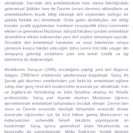
olmaktadır. İran’daki dinî entelektüalizm hem ulema liderliğindeki
geleneksel Şiilikten hem de Devrim öncesi devrimci aktivistlerin ve
entelektüellerin teşvik ettiği ideolojik dinî söylemden belirgin bir
şekilde farklılık arz etmektedir. Önde gelen destekçileri, ele aldığı
konular, pratik uygulamalar, İranlıların sosyopolitik bilinci üzerindeki
etkileri ve geleneksel Müslüman ilahiyat fakültesi içindeki entelektüel
dinamiklere etkileri bakımından yeni dinî söylem tamamıyla eşsizdir.
Öncelikle dinî entelektüel hareketin ve onun liderlerinin ortaya
çıkmasını kısaca takdim edeceğim daha sonra İran’daki yaygın din
anlayışına getirdiği zorlukların yanı sıra temel özellik ve ilgi
alanlarına da değineceğim.
Abdülkerim Süruş’un (1945) öncülüğünü yaptığı yeni dinî düşünce
dalgası, 1980’lerin ortalarında şekillenmeye başlamıştır. Süruş, Ali
Şeriati gibi devrimci seleflerinden çok farklı bir entelektüel eğilime
sahip olan genç nesil dinî modernistler arasında yer almaktadır. İran
ve İngiltere’de farmakoloji ve bilim felsefesi okumuş bir felsefe
profesörüdür. Süruş yurt dışında okurken Müslüman öğrenci
derneklerinde entelektüel tartışmalara öncülük etmiştir. Devrim’den
önce ve Devrim sırasında, ideolojik tartışmalar sırasında dindar
üniversite öğrencileri için bir İncil hâline gelmiş Marksizm’in ve
materyalizmin sistematik felsefi tekzibini yayınlayarak ün
kazanmıştır. Süruş ayrıca geleneksel İslam felsefesinde ve
tasavvufta da uzmanlaşmıştır: Molla Sadra’nın “maddi devinim