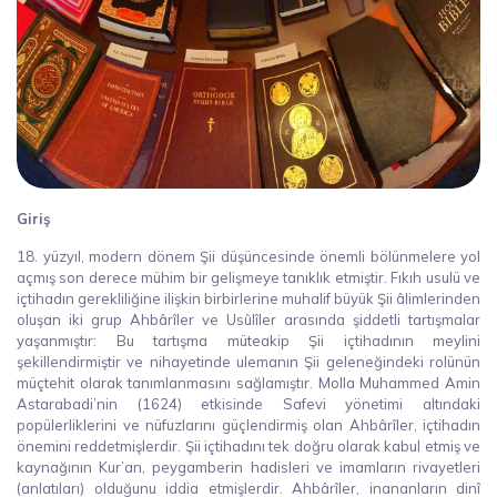
Giriş
18. yüzyıl, modern dönem Şii düşüncesinde önemli bölünmelere yol
açmış son derece mühim bir gelişmeye tanıklık etmiştir. Fıkıh usulü ve
içtihadın gerekliliğine ilişkin birbirlerine muhalif büyük Şii âlimlerinden
oluşan iki grup Ahbârîler ve Usûlîler arasında şiddetli tartışmalar
yaşanmıştır: Bu tartışma müteakip Şii içtihadının meylini
şekillendirmiştir ve nihayetinde ulemanın Şii geleneğindeki rolünün
müçtehit olarak tanımlanmasını sağlamıştır. Molla Muhammed Amin
Astarabadi’nin (1624) etkisinde Safevi yönetimi altındaki
popülerliklerini ve nüfuzlarını güçlendirmiş olan Ahbârîler, içtihadın
önemini reddetmişlerdir. Şii içtihadını tek doğru olarak kabul etmiş ve
kaynağının Kur’an, peygamberin hadisleri ve imamların rivayetleri
(anlatıları) olduğunu iddia etmişlerdir. Ahbârîler, inananların dinî