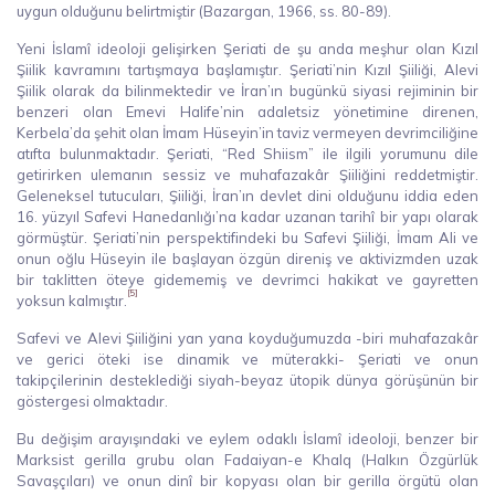
uygun olduğunu belirtmiştir (Bazargan, 1966, ss. 80-89).
Yeni İslamî ideoloji gelişirken Şeriati de şu anda meşhur olan Kızıl
Şiilik kavramını tartışmaya başlamıştır. Şeriati’nin Kızıl Şiiliği, Alevi
Şiilik olarak da bilinmektedir ve İran’ın bugünkü siyasi rejiminin bir
benzeri olan Emevi Halife’nin adaletsiz yönetimine direnen,
Kerbela’da şehit olan İmam Hüseyin’in taviz vermeyen devrimciliğine
atıfta bulunmaktadır. Şeriati, “Red Shiism” ile ilgili yorumunu dile
getirirken ulemanın sessiz ve muhafazakâr Şiiliğini reddetmiştir.
Geleneksel tutucuları, Şiiliği, İran’ın devlet dini olduğunu iddia eden
16. yüzyıl Safevi Hanedanlığı’na kadar uzanan tarihî bir yapı olarak
görmüştür. Şeriati’nin perspektifindeki bu Safevi Şiiliği, İmam Ali ve
onun oğlu Hüseyin ile başlayan özgün direniş ve aktivizmden uzak
bir taklitten öteye gidememiş ve devrimci hakikat ve gayretten
[5]
yoksun kalmıştır.
Safevi ve Alevi Şiiliğini yan yana koyduğumuzda -biri muhafazakâr
ve gerici öteki ise dinamik ve müterakki- Şeriati ve onun
takipçilerinin desteklediği siyah-beyaz ütopik dünya görüşünün bir
göstergesi olmaktadır.
Bu değişim arayışındaki ve eylem odaklı İslamî ideoloji, benzer bir
Marksist gerilla grubu olan Fadaiyan-e Khalq (Halkın Özgürlük
Savaşçıları) ve onun dinî bir kopyası olan bir gerilla örgütü olan