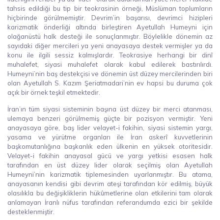
tahsis edildiği bu tip bir teokrasinin örneği, Müslüman toplumların
hiçbirinde görülmemiştir. Devrim’in başarısı, devrimci hizipleri
karizmatik önderliği altında birleştiren Ayetullah Humeyni için
olağanüstü halk desteği ile sonuçlanmıştır. Böylelikle dönemin az
sayıdaki diğer mercileri ya yeni anayasaya destek vermişler ya da
konu ile ilgili sessiz kalmışlardır. Teokrasiye herhangi bir dinî
muhalefet, siyasi muhalefet olarak kabul edilerek bastırılırdı.
Humeyni’nin baş destekçisi ve dönemin üst düzey mercilerinden biri
olan Ayetullah S. Kazım Şeriatmadari’nin ev hapsi bu duruma çok
açık bir örnek teşkil etmektedir.
İran’ın tüm siyasi sisteminin başına üst düzey bir merci atanması,
ulemaya benzeri görülmemiş güçte bir pozisyon vermiştir. Yeni
anayasaya göre, baş lider velayet-i fakihin, siyasi sistemin yargı,
yasama ve yürütme organları ile İran askerî kuvvetlerinin
başkomutanlığına başkanlık eden ülkenin en yüksek otoritesidir.
Velayet-i fakihin anayasal gücü ve yargı yetkisi esasen halk
tarafından en üst düzey lider olarak seçilmiş olan Ayetullah
Humeyni’nin karizmatik tiplemesinden uyarlanmıştır. Bu atama,
anayasanın kendisi gibi devrim ateşi tarafından kör edilmiş, büyük
olasılıkla bu değişikliklerin hükûmetlerine olan etkilerini tam olarak
anlamayan İranlı nüfus tarafından referandumda ezici bir şekilde
desteklenmiştir.