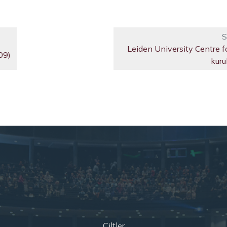
S
Leiden University Centre f
09)
kuru
Ciltler