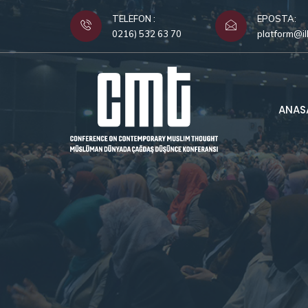
TELEFON :
EPOSTA:
0216) 532 63 70
platform@il
ANAS