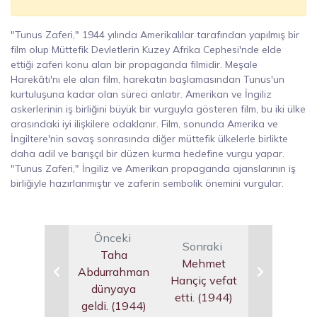
"Tunus Zaferi," 1944 yılında Amerikalılar tarafından yapılmış bir
film olup Müttefik Devletlerin Kuzey Afrika Cephesi'nde elde
ettiği zaferi konu alan bir propaganda filmidir. Meşale
Harekâtı'nı ele alan film, harekatın başlamasından Tunus'un
kurtuluşuna kadar olan süreci anlatır. Amerikan ve İngiliz
askerlerinin iş birliğini büyük bir vurguyla gösteren film, bu iki ülke
arasındaki iyi ilişkilere odaklanır. Film, sonunda Amerika ve
İngiltere'nin savaş sonrasında diğer müttefik ülkelerle birlikte
daha adil ve barışçıl bir düzen kurma hedefine vurgu yapar.
"Tunus Zaferi," İngiliz ve Amerikan propaganda ajanslarının iş
birliğiyle hazırlanmıştır ve zaferin sembolik önemini vurgular.
Önceki
Sonraki
Taha
Mehmet
Abdurrahman
Hançiç vefat
dünyaya
etti. (1944)
geldi. (1944)