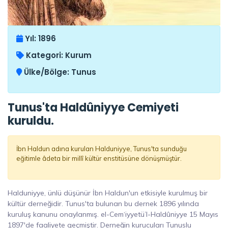
Yıl:
1896
Kategori:
Kurum
Ülke/Bölge:
Tunus
Tunus'ta Haldûniyye Cemiyeti
kuruldu.
İbn Haldun adına kurulan Halduniyye, Tunus'ta sunduğu
eğitimle âdeta bir millî kültür enstitüsüne dönüşmüştür.
Halduniyye, ünlü düşünür İbn Haldun'un etkisiyle kurulmuş bir
kültür derneğidir. Tunus'ta bulunan bu dernek 1896 yılında
kuruluş kanunu onaylanmış. el-Cem‘iyyetü’l-Haldûniyye 15 Mayıs
1897'de faaliyete geçmiştir. Derneğin kurucuları Tunuslu