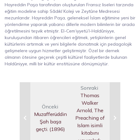
Hayreddin Paşa tarafından oluşturulan Fransız liseleri tarzında
eğitim modeline sahip Sâdıkī Koleji ve Zeytûne Medresesi
mezunlarıdır. Hayreddin Paşa, geleneksel İslam eğitimine yeni bir
yönlendirme yaparak yabancı dillerle modern bilimlerin bir arada
öğretilmesini teşvik etmiştir. El-Cem‘iyyetü’l-Haldûniyye,
kuruluşundan itibaren öğrencileri eğitmek, yetişkinlerin genel
kültürlerini artırmak ve yeni bilgilerle donatmak için pedagolojik
gelişmelere uygun hizmetler geliştirmiştir. Özel bir dernek
olmanın ötesine geçerek çeşitli kültürel faaliyetlerde bulunan
Haldûniyye, milli bir kültür enstitüsüne dönüşmüştür.
Sonraki
Thomas
Walker
Önceki
Arnold, The
Muzafferüddin
Preaching of
Şah başa
Islam isimli
geçti. (1896)
kitabını