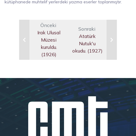
kütüphanede muhtelif yerlerdeki yazma eserler toplanmıştır.
Önceki
Sonraki
Irak Ulusal
Atatürk
Müzesi
Nutuk'u
kuruldu.
okudu. (1927)
(1926)