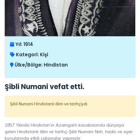
Yıl:
1914
Kategori:
Kişi
Ülke/Bölge:
Hindistan
Şibli Numani vefat etti.
Şibli Numani Hindistanlı âlim ve tarihçiydi.
1857 Yılında Hindistan’ın Azamgarh kasabasında dünyaya
gelen Hindistanlı âlim ve tarihçi Şibli Numani fıkıh, hadis ve siyer
konularında etkili çalışmalar yapmıştır.