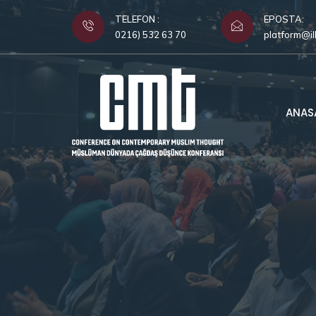
TELEFON :
EPOSTA:
0216) 532 63 70
platform@il
ANAS