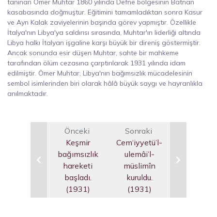
tanınan Ömer Muhtar 1860 yılında Defne bölgesinin Batnan
kasabasında doğmuştur. Eğitimini tamamladıktan sonra Kasur
ve Ayn Kalak zaviyelerinin başında görev yapmıştır. Özellikle
İtalya'nın Libya'ya saldırısı sırasında, Muhtar'ın liderliği altında
Libya halkı İtalyan işgaline karşı büyük bir direniş göstermiştir.
Ancak sonunda esir düşen Muhtar, sahte bir mahkeme
tarafından ölüm cezasına çarptırılarak 1931 yılında idam
edilmiştir. Ömer Muhtar, Libya'nın bağımsızlık mücadelesinin
sembol isimlerinden biri olarak hâlâ büyük saygı ve hayranlıkla
anılmaktadır.
Önceki
Sonraki
Keşmir
Cem‘iyyetü’l-
bağımsızlık
ulemâi’l-
hareketi
müslimîn
başladı.
kuruldu.
(1931)
(1931)