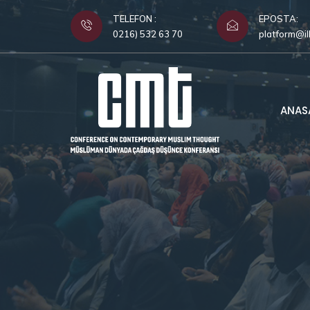
TELEFON :
EPOSTA:
0216) 532 63 70
platform@il
ANAS