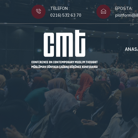
TELEFON :
EPOSTA:
0216) 532 63 70
platform@il
ANAS