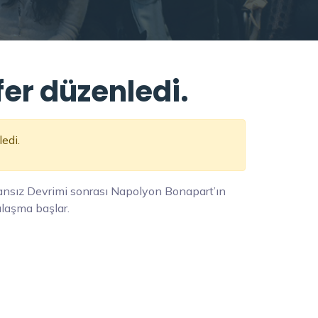
fer düzenledi.
edi.
ansız Devrimi sonrası Napolyon Bonapart’ın
ılaşma başlar.