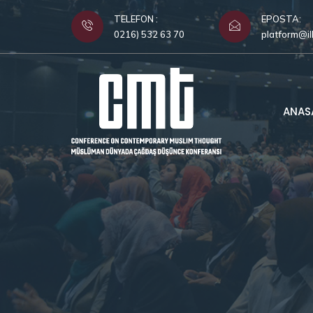
TELEFON :
EPOSTA:
0216) 532 63 70
platform@il
ANAS