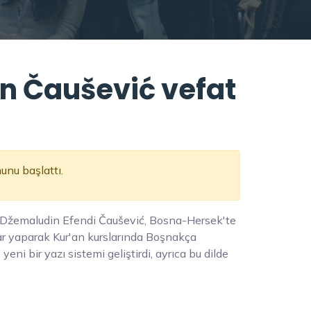
 Čaušević vefat
nu başlattı.
 Džemaludin Efendi Čaušević, Bosna-Hersek'te
lar yaparak Kur'an kurslarında Boşnakça
eni bir yazı sistemi geliştirdi, ayrıca bu dilde