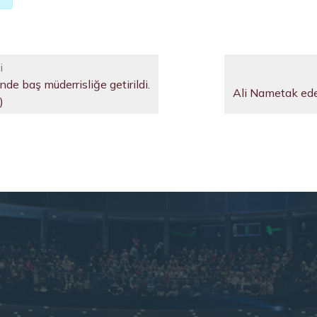
i
e baş müderrisliğe getirildi.
Ali Nametak ede
)