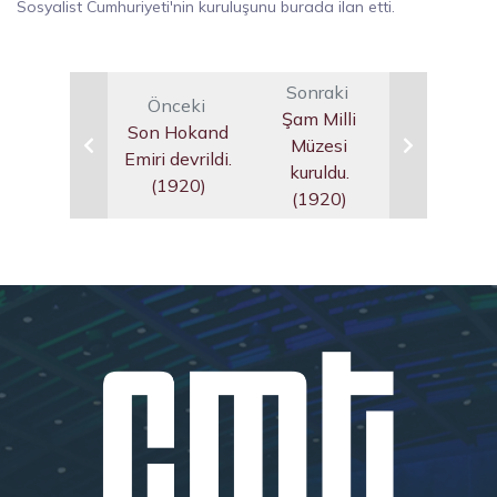
Sosyalist Cumhuriyeti'nin kuruluşunu burada ilan etti.
Sonraki
Önceki
Şam Milli
Son Hokand
Müzesi
Emiri devrildi.
kuruldu.
(1920)
(1920)