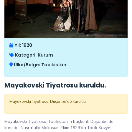
Yıl:
1920
Kategori:
Kurum
Ülke/Bölge:
Tacikistan
Mayakovski Tiyatrosu kuruldu.
Mayakovski Tiyatrosu, Duşanbe'de kuruldu.
Mayakovski Tiyatrosu, Tacikistan'ın başkenti Duşanbe'de
kuruldu. Nusratullo Makhsum Ekim 1929'da Tacik Sovyet