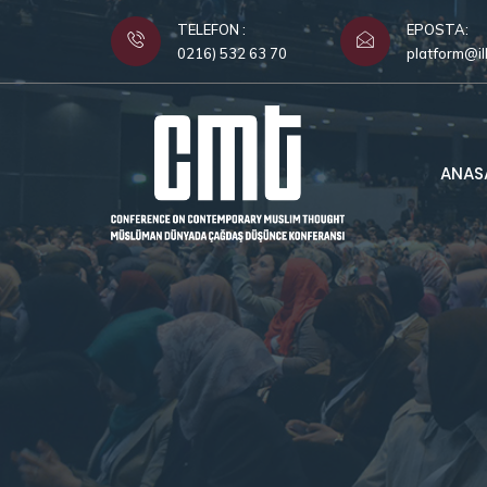
TELEFON :
EPOSTA:
0216) 532 63 70
platform@il
ANAS