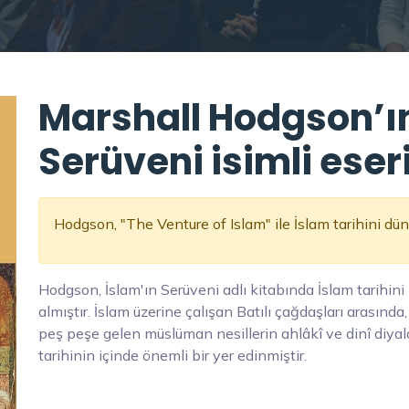
Marshall Hodgson’ın
Serüveni isimli eser
Hodgson, "The Venture of Islam" ile İslam tarihini dün
Hodgson, İslam'ın Serüveni adlı kitabında İslam tarihini k
almıştır. İslam üzerine çalışan Batılı çağdaşları arasınd
peş peşe gelen müslüman nesillerin ahlâkî ve dinî diyal
tarihinin içinde önemli bir yer edinmiştir.