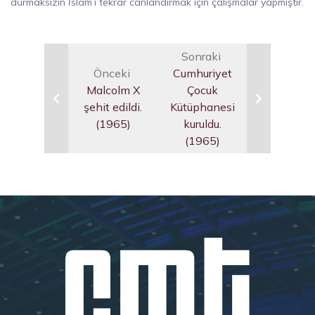
durmaksızın İslam’ı tekrar canlandırmak için çalışmalar yapmıştır.
Sonraki
Önceki
Cumhuriyet
Malcolm X
Çocuk
şehit edildi.
Kütüphanesi
(1965)
kuruldu.
(1965)