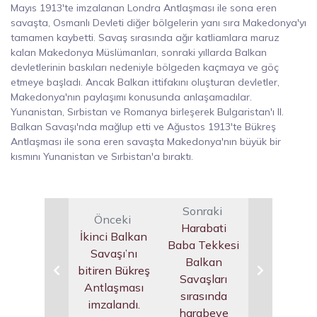
Mayıs 1913'te imzalanan Londra Antlaşması ile sona eren
savaşta, Osmanlı Devleti diğer bölgelerin yanı sıra Makedonya'yı
tamamen kaybetti. Savaş sırasında ağır katliamlara maruz
kalan Makedonya Müslümanları, sonraki yıllarda Balkan
devletlerinin baskıları nedeniyle bölgeden kaçmaya ve göç
etmeye başladı. Ancak Balkan ittifakını oluşturan devletler,
Makedonya'nın paylaşımı konusunda anlaşamadılar.
Yunanistan, Sırbistan ve Romanya birleşerek Bulgaristan'ı II.
Balkan Savaşı'nda mağlup etti ve Ağustos 1913'te Bükreş
Antlaşması ile sona eren savaşta Makedonya'nın büyük bir
kısmını Yunanistan ve Sırbistan'a bıraktı.
Sonraki
Önceki
Harabati
İkinci Balkan
Baba Tekkesi
Savaşı’nı
Balkan
bitiren Bükreş
Savaşları
Antlaşması
sırasında
imzalandı.
harabeye