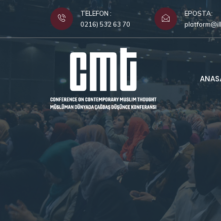
TELEFON :
EPOSTA:
0216) 532 63 70
platform@il
ANAS