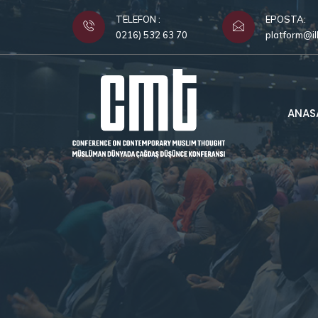
TELEFON :
EPOSTA:
0216) 532 63 70
platform@il
ANAS