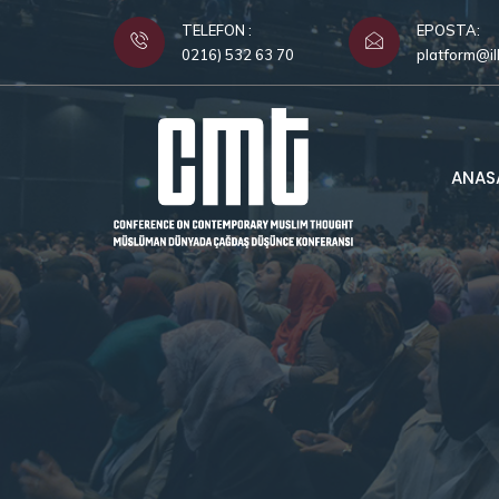
TELEFON :
EPOSTA:
0216) 532 63 70
platform@il
ANAS