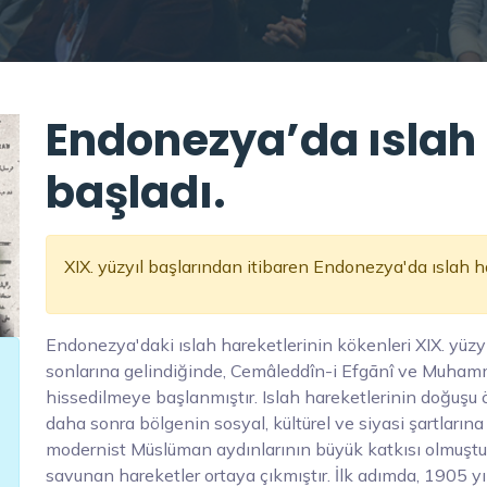
Endonezya’da ıslah 
başladı.
XIX. yüzyıl başlarından itibaren Endonezya'da ıslah ha
Endonezya'daki ıslah hareketlerinin kökenleri XIX. yüzy
sonlarına gelindiğinde, Cemâleddîn-i Efgānî ve Muhamm
hissedilmeye başlanmıştır. Islah hareketlerinin doğuşu 
daha sonra bölgenin sosyal, kültürel ve siyasi şartların
modernist Müslüman aydınlarının büyük katkısı olmuştur
savunan hareketler ortaya çıkmıştır. İlk adımda, 1905 yıl