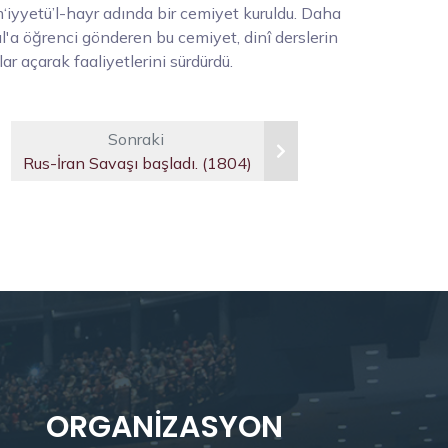
iyyetü’l-hayr adında bir cemiyet kuruldu. Daha
l'a öğrenci gönderen bu cemiyet, dinî derslerin
lar açarak faaliyetlerini sürdürdü.
Sonraki
Rus-İran Savaşı başladı. (1804)
ORGANIZASYON