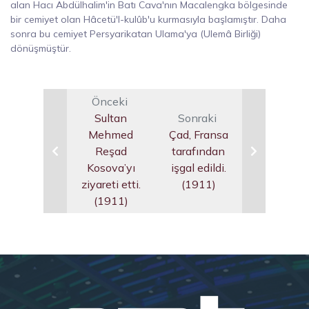
alan Hacı Abdülhalim'in Batı Cava'nın Macalengka bölgesinde
bir cemiyet olan Hâcetü'l-kulûb'u kurmasıyla başlamıştır. Daha
sonra bu cemiyet Persyarikatan Ulama'ya (Ulemâ Birliği)
dönüşmüştür.
Önceki
Sultan
Sonraki
Mehmed
Çad, Fransa
Reşad
tarafından
Kosova’yı
işgal edildi.
ziyareti etti.
(1911)
(1911)