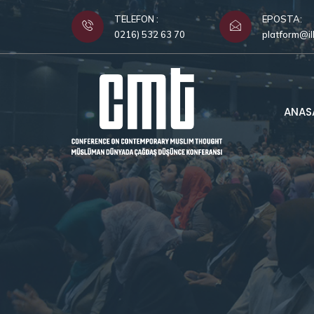
TELEFON :
EPOSTA:
0216) 532 63 70
platform@il
ANAS