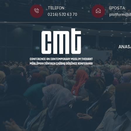
TELEFON :
EPOSTA:
0216) 532 63 70
platform@il
ANAS