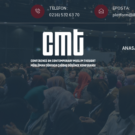
TELEFON :
EPOSTA:
0216) 532 63 70
platform@il
ANAS