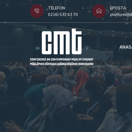
TELEFON :
EPOSTA:
0216) 532 63 70
platform@il
ANAS