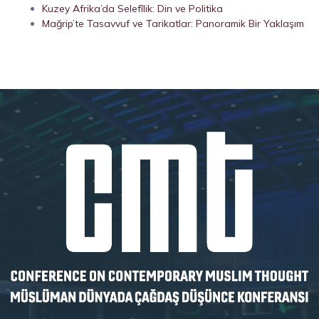
Kuzey Afrika’da Selefîlik: Din ve Politika
Mağrip’te Tasavvuf ve Tarikatlar: Panoramik Bir Yaklaşım