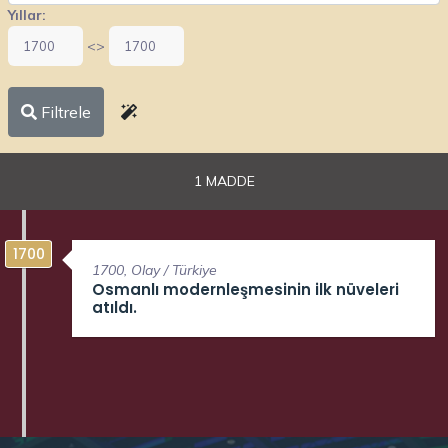
Yıllar:
<>
Filtrele
1 MADDE
1700
1700
, Olay / Türkiye
Osmanlı modernleşmesinin ilk nüveleri
atıldı.